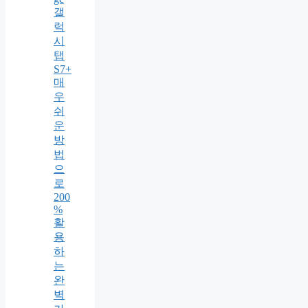
갤
럭
시
탭
S7+
매
우
쉬
운
방
법
으
로
200
%
활
용
하
는
완
벽