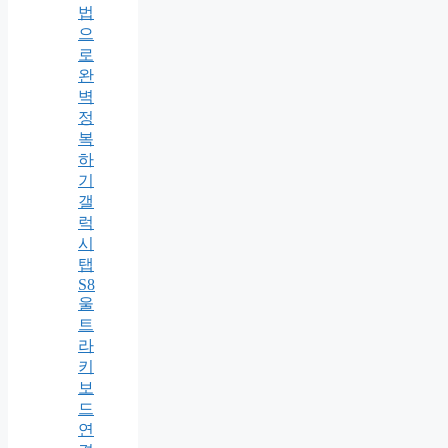
법
으
로
완
벽
정
복
하
기
갤
럭
시
탭
S8
울
트
라
키
보
드
연