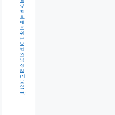
결
및
활
용,
매
우
쉬
운
방
법
완
벽
정
리
(제
목
없
음)