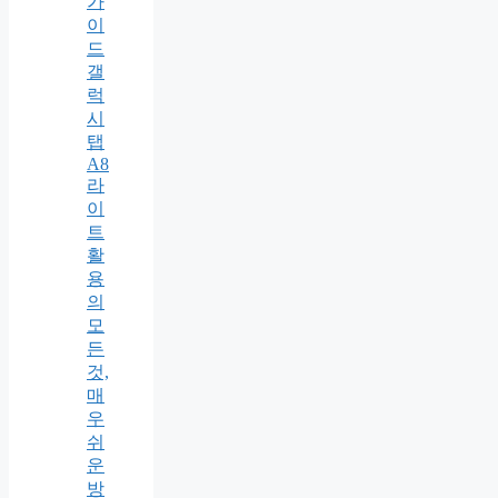
가
이
드
갤
럭
시
탭
A8
라
이
트
활
용
의
모
든
것,
매
우
쉬
운
방